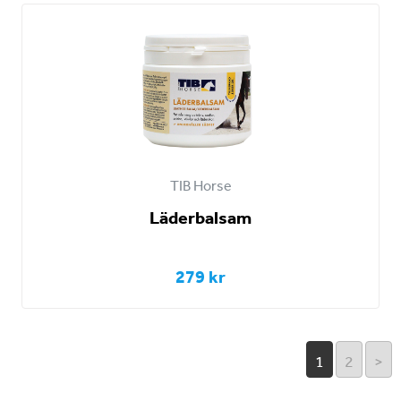
TIB Horse
Läderbalsam
279 kr
1
2
>