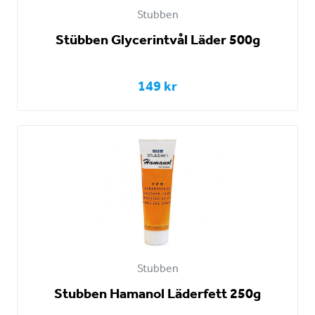
Stubben
Stübben Glycerintvål Läder 500g
149 kr
Stubben
Stubben Hamanol Läderfett 250g