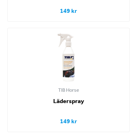
149 kr
TIB Horse
Läderspray
149 kr