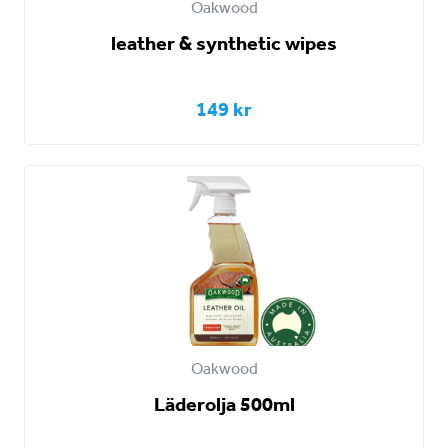
Oakwood
leather & synthetic wipes
149 kr
Oakwood
Läderolja 500ml