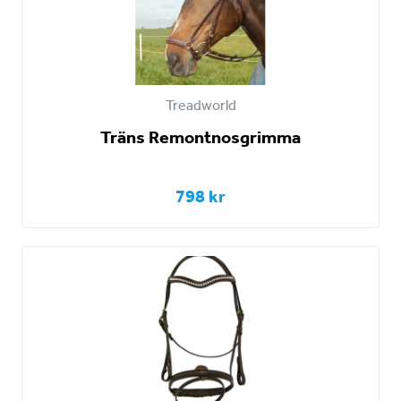
Treadworld
Träns Remontnosgrimma
798 kr