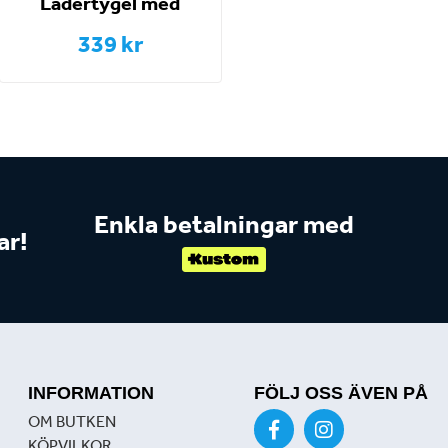
Lädertygel med
gummiinsida och
339 kr
stoppar
Enkla betalningar med
ar!
INFORMATION
FÖLJ OSS ÄVEN PÅ
OM BUTKEN
KÖPVILKOR