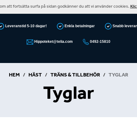
m att fortsätta surfa på sidan godkänner du att vi använder cookies.
Kli
Leveranstid 5-10 dagar!
Enkla betalningar
Snabb levera
Hippoteket@telia.com
0492-15810
HEM
/
HÄST
/
TRÄNS & TILLBEHÖR
/
TYGLAR
Tyglar