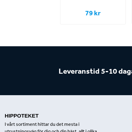
79 kr
Leveranstid 5-10 dag
HIPPOTEKET
I vårt sortiment hittar du det mesta i
utrustningsväg för dig och din häst, allt i olika