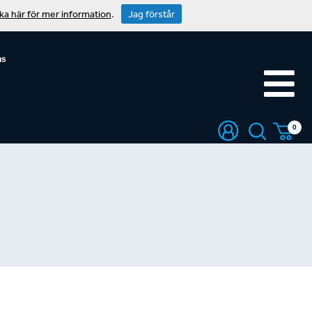
cka här för mer information
.
Jag förstår
ns
0