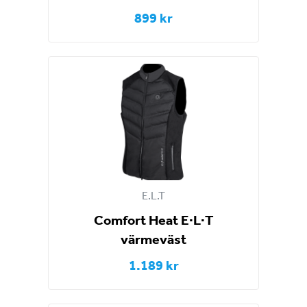
899 kr
E.L.T
Comfort Heat E·L·T
värmeväst
1.189 kr