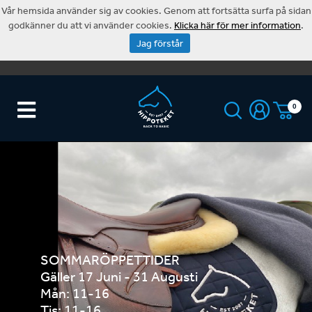
Vår hemsida använder sig av cookies. Genom att fortsätta surfa på sidan
godkänner du att vi använder cookies.
Klicka här för mer information
.
Jag förstår
0
SOMMARÖPPETTIDER
Gäller 17 Juni - 31 Augusti
Mån: 11-16
Tis: 11-16