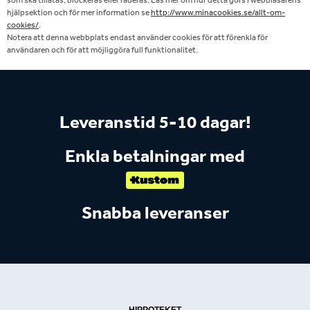
som ska tillåtas, blockeras eller raderas. Läs mer om hur detta görs i webbläsarens
hjälpsektion och för mer information se
http://www.minacookies.se/allt-om-
cookies/
.
Notera att denna webbplats endast använder cookies för att förenkla för
användaren och för att möjliggöra full funktionalitet.
Leveranstid 5-10 dagar!
Enkla betalningar med
Snabba leveranser