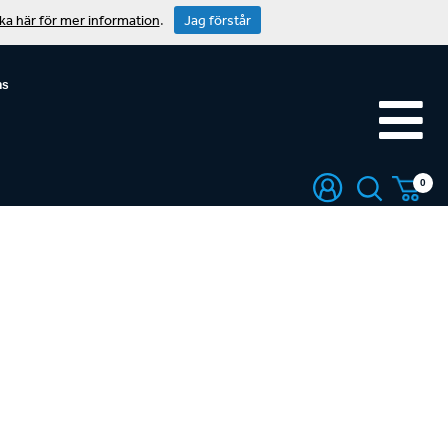
cka här för mer information
.
Jag förstår
ns
0