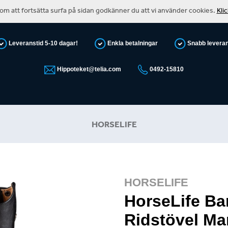
m att fortsätta surfa på sidan godkänner du att vi använder cookies.
Kli
Leveranstid 5-10 dagar!
Enkla betalningar
Snabb levera
Hippoteket@telia.com
0492-15810
HORSELIFE
HORSELIFE
HorseLife Ba
Ridstövel Ma