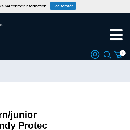
cka här för mer information
.
Jag förstår
ns
0
rn/junior
ndy Protec