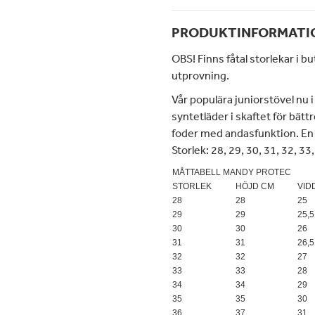
PRODUKTINFORMATI
OBS! Finns fåtal storlekar i b
utprovning.
Vår populära juniorstövel nu 
syntetläder i skaftet för bättr
foder med andasfunktion. En 
Storlek: 28, 29, 30, 31, 32, 33,
MÅTTABELL MANDY PROTEC
STORLEK
HÖJD CM
VID
28
28
25
29
29
25,5
30
30
26
31
31
26,5
32
32
27
33
33
28
34
34
29
35
35
30
36
37
31