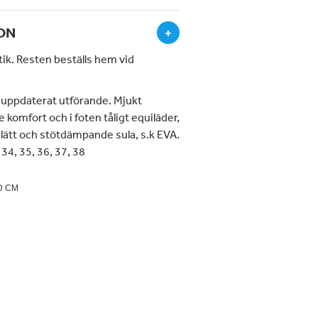
ON
+
utik. Resten beställs hem vid
i uppdaterat utförande. Mjukt
e komfort och i foten tåligt equiläder,
lätt och stötdämpande sula, s.k EVA.
 34, 35, 36, 37, 38
D CM