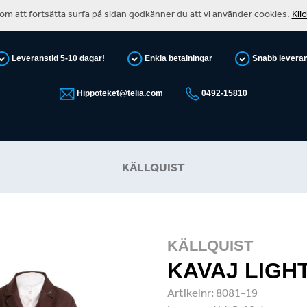
m att fortsätta surfa på sidan godkänner du att vi använder cookies.
Kli
Leveranstid 5-10 dagar!
Enkla betalningar
Snabb levera
Hippoteket@telia.com
0492-15810
KÄLLQUIST
KÄLLQUIST
KAVAJ LIGH
Artikelnr:
8081-19