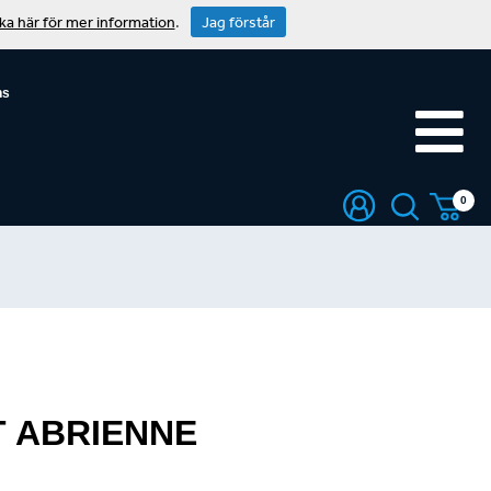
cka här för mer information
.
Jag förstår
ns
0
T ABRIENNE