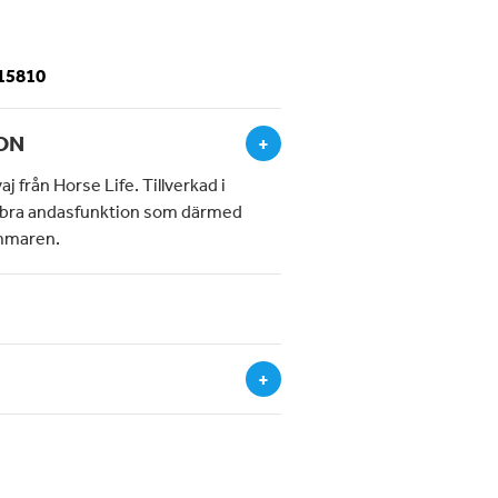
-15810
ON
+
j från Horse Life. Tillverkad i
d bra andasfunktion som därmed
ommaren.
+