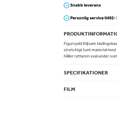
Snabb leverans
Personlig service 0492
PRODUKTINFORMATI
Figursydd följsam tävlingskava
stretchigt tunt material me
håller ryttaren sval under s
SPECIFIKATIONER
FILM