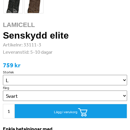
LAMICELL
Senskydd elite
Artikelnr:
33111-3
Leveranstid:
5-10 dagar
759 kr
Storlek
Färg
Lägg i varukorg
Enkla betalningar med