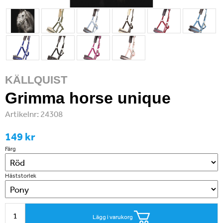
KÄLLQUIST
Grimma horse unique
Artikelnr:
24308
149 kr
Färg
Häststorlek
Lägg i varukorg