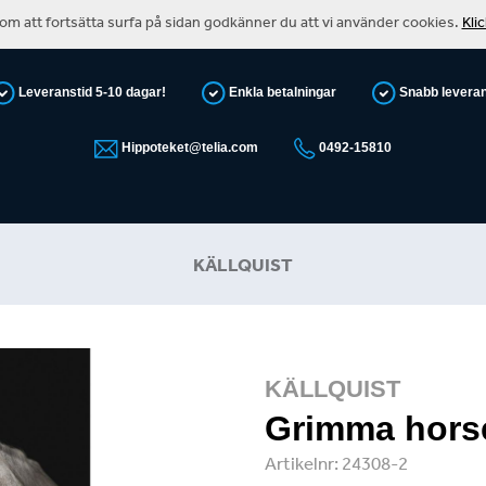
m att fortsätta surfa på sidan godkänner du att vi använder cookies.
Kli
Leveranstid 5-10 dagar!
Enkla betalningar
Snabb levera
Hippoteket@telia.com
0492-15810
KÄLLQUIST
KÄLLQUIST
Grimma hors
Artikelnr:
24308-2