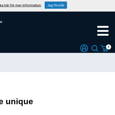
cka här för mer information
.
Jag förstår
ns
0
e unique