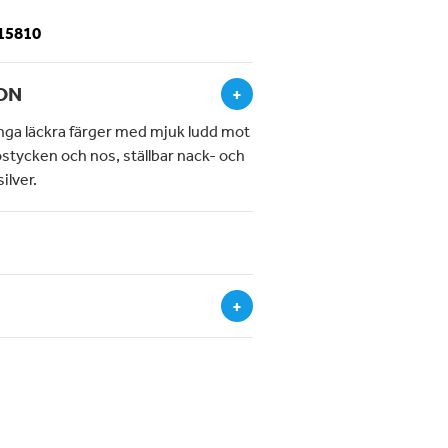
-15810
ON
+
nga läckra färger med mjuk ludd mot
stycken och nos, ställbar nack- och
ilver.
+