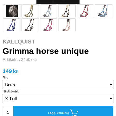
KÄLLQUIST
Grimma horse unique
Artikelnr:
24307-3
149 kr
Färg
Häststorlek
Lägg i varukorg