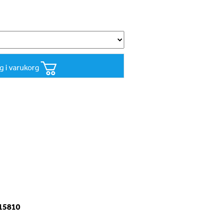
g i varukorg
-15810