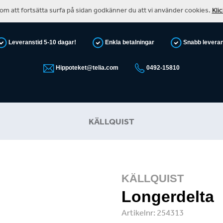
m att fortsätta surfa på sidan godkänner du att vi använder cookies.
Kli
Leveranstid 5-10 dagar!
Enkla betalningar
Snabb levera
Hippoteket@telia.com
0492-15810
KÄLLQUIST
KÄLLQUIST
Longerdelta
Artikelnr:
254313