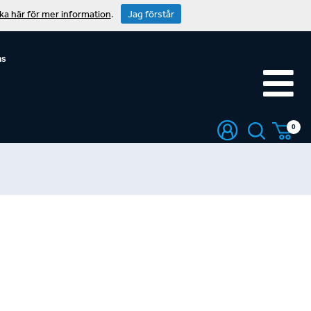
cka här för mer information
.
Jag förstår
ns
0