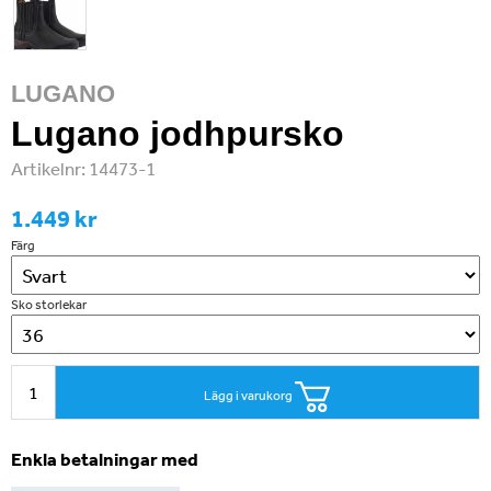
LUGANO
Lugano jodhpursko
Artikelnr:
14473-1
1.449 kr
Färg
Sko storlekar
Lägg i varukorg
Enkla betalningar med