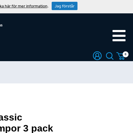
cka här för mer information
.
Jag förstår
ns
0
assic
mpor 3 pack