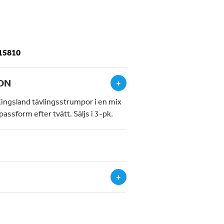
-15810
ON
+
 Kingsland tävlingsstrumpor i en mix
passform efter tvätt. Säljs i 3-pk.
+