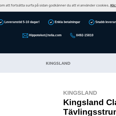
m att fortsätta surfa på sidan godkänner du att vi använder cookies.
Kli
Leveranstid 5-10 dagar!
Enkla betalningar
Snabb levera
Hippoteket@telia.com
0492-15810
KINGSLAND
KINGSLAND
Kingsland Cl
Tävlingsstru