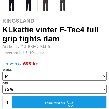
KINGSLAND
KLkattie vinter F-Tec4 full
grip tights dam
Artikelnr:
213-BRFG-933-5
Leveranstid:
5-10 dagar
699 kr
1.299 kr
Storlek
Färg
Lägg i varukorg