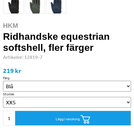
HKM
Ridhandske equestrian
softshell, fler färger
Artikelnr:
12819-7
219 kr
Färg
Storlek
Lägg i varukorg