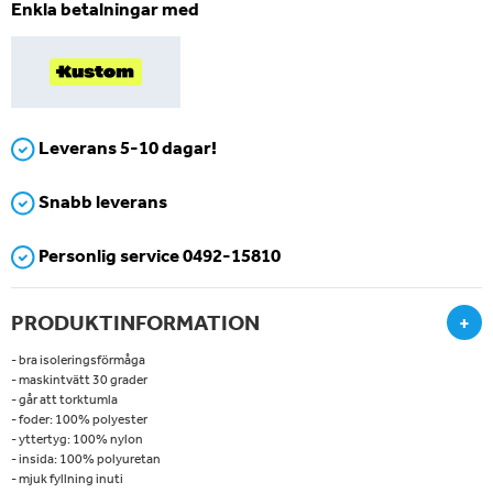
Enkla betalningar med
Leverans 5-10 dagar!
Snabb leverans
Personlig service 0492-15810
PRODUKTINFORMATION
+
- bra isoleringsförmåga
- maskintvätt 30 grader
- går att torktumla
- foder: 100% polyester
- yttertyg: 100% nylon
- insida: 100% polyuretan
- mjuk fyllning inuti