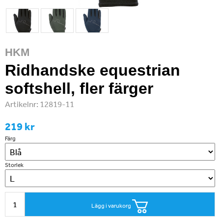
HKM
Ridhandske equestrian
softshell, fler färger
Artikelnr:
12819-11
219 kr
Färg
Storlek
Lägg i varukorg