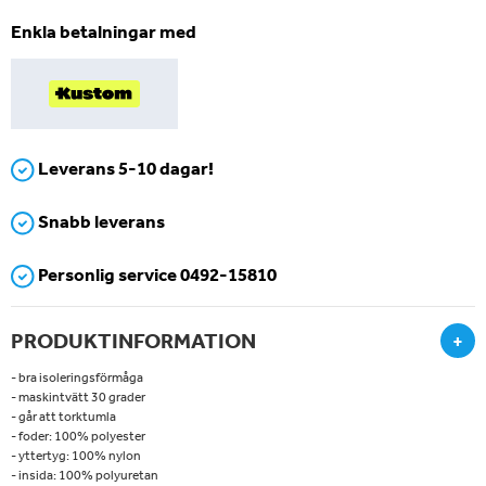
Enkla betalningar med
Leverans 5-10 dagar!
Snabb leverans
Personlig service 0492-15810
PRODUKTINFORMATION
+
- bra isoleringsförmåga
- maskintvätt 30 grader
- går att torktumla
- foder: 100% polyester
- yttertyg: 100% nylon
- insida: 100% polyuretan