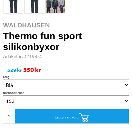
WALDHAUSEN
Thermo fun sport
silikonbyxor
Artikelnr:
32198-4
350 kr
529 kr
Färg
Barnstorlekar
Lägg i varukorg