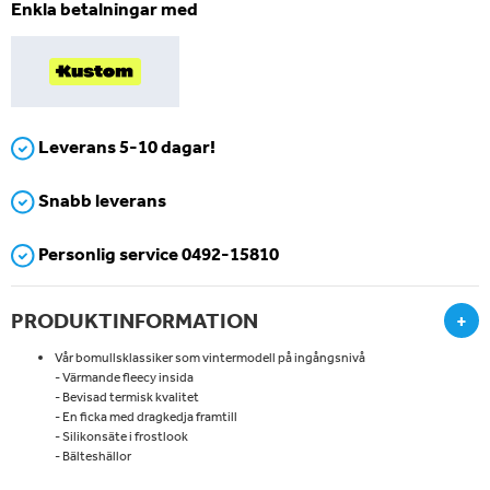
Enkla betalningar med
Leverans 5-10 dagar!
Snabb leverans
Personlig service 0492-15810
PRODUKTINFORMATION
+
Vår bomullsklassiker som vintermodell på ingångsnivå
- Värmande fleecy insida
- Bevisad termisk kvalitet
- En ficka med dragkedja framtill
- Silikonsäte i frostlook
- Bälteshällor