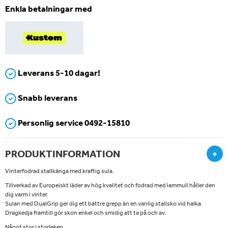
Enkla betalningar med
Leverans 5-10 dagar!
Snabb leverans
Personlig service 0492-15810
PRODUKTINFORMATION
+
Vinterfodrad stallkänga med kraftig sula.
Tillverkad av Europeiskt läder av hög kvalitet och fodrad med lammull håller den
dig varm i vinter.
Sulan med DualGrip ger dig ett bättre grepp än en vanlig stallsko vid halka.
Dragkedja framtill gör skon enkel och smidig att ta på och av.
Något stor i storleken.