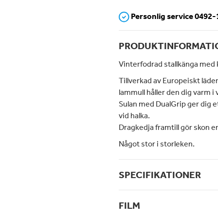
Personlig service 0492
PRODUKTINFORMATI
Vinterfodrad stallkänga med k
Tillverkad av Europeiskt läde
lammull håller den dig varm i v
Sulan med DualGrip ger dig et
vid halka.
Dragkedja framtill gör skon en
Något stor i storleken.
SPECIFIKATIONER
FILM