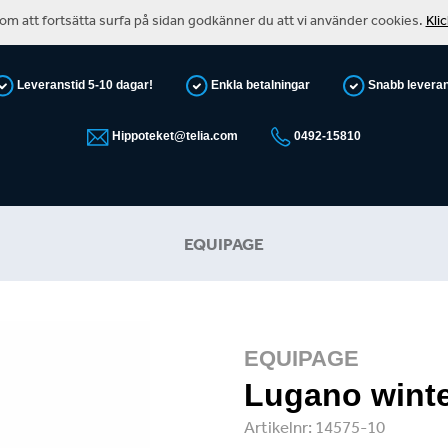
m att fortsätta surfa på sidan godkänner du att vi använder cookies.
Kli
Leveranstid 5-10 dagar!
Enkla betalningar
Snabb levera
Hippoteket@telia.com
0492-15810
EQUIPAGE
EQUIPAGE
Lugano wint
Artikelnr:
14575-10