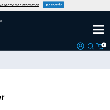
cka här för mer information
.
Jag förstår
ns
0
er