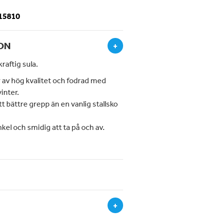
-15810
ON
+
raftig sula.
r av hög kvalitet och fodrad med
inter.
t bättre grepp än en vanlig stallsko
kel och smidig att ta på och av.
+