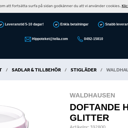
m att fortsätta surfa på sidan godkänner du att vi använder cookies.
Kli
Leveranstid 5-10 dagar!
Enkla betalningar
Snabb levera
Hippoteket@telia.com
0492-15810
T
/
SADLAR & TILLBEHÖR
/
STIGLÄDER
/
WALDHA
WALDHAUSEN
DOFTANDE 
GLITTER
Artikelnr:
392800