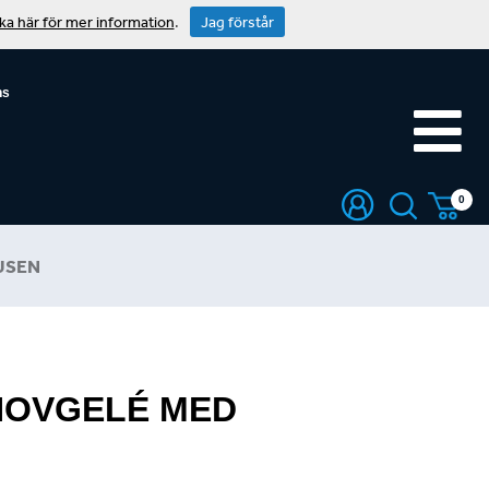
cka här för mer information
.
Jag förstår
ns
0
USEN
HOVGELÉ MED