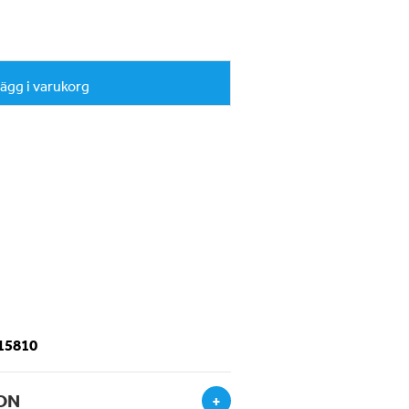
ägg i varukorg
-15810
ON
+