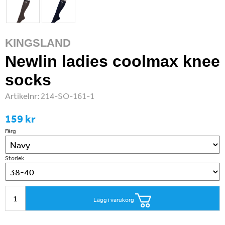
KINGSLAND
Newlin ladies coolmax knee
socks
Artikelnr:
214-SO-161-1
159 kr
Färg
Storlek
Lägg i varukorg