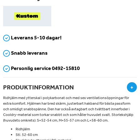
Leverans 5-10 dagar!
Snabb leverans
Personlig service 0492-15810
PRODUKTINFORMATION
+
Ridhjälm med ytterskal i polykarbonat och med sex ventilationsöppningar för
extra komfort. Hjälmen har bred skärm, justerbart hakband för bästa passform
och smidigt snabbspänne. Den har också avtagbart och tvättbart innerfoder i
Cooldry-material som torkar snabbt och som håller huvudet svalt. Storlekshjälp
(huvudets omkrets): S=52-54 cm, M=55-57 cm och L=58-60 cm.
Ridhjälm
Stl. 52-60 cm