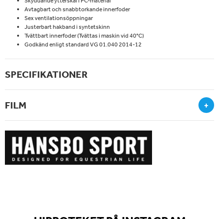
Skyddande ytterskal i PC-material
Avtagbart och snabbtorkande innerfoder
Sex ventilationsöppningar
Justerbart hakband i syntetskinn
Tvättbart innerfoder (Tvättas i maskin vid 40°C)
Godkänd enligt standard VG 01.040 2014-12
SPECIFIKATIONER
FILM
+