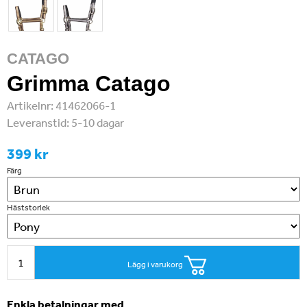
CATAGO
Grimma Catago
Artikelnr:
41462066-1
Leveranstid:
5-10 dagar
399 kr
Färg
Häststorlek
Lägg i varukorg
Enkla betalningar med