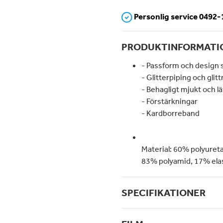
Personlig service 0492
PRODUKTINFORMATI
- Passform och design s
- Glitterpiping och glit
- Behagligt mjukt och lä
- Förstärkningar
- Kardborreband
Material: 60% polyureta
83% polyamid, 17% ela
SPECIFIKATIONER