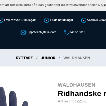
m att fortsätta surfa på sidan godkänner du att vi använder cookies.
Kli
Leveranstid 5-10 dagar!
Enkla betalningar
Snabb levera
Hippoteket@telia.com
0492-15810
RYTTARE
/
JUNIOR
/
WALDHAUSEN
WALDHAUSEN
Ridhandske m
Artikelnr:
3221-1