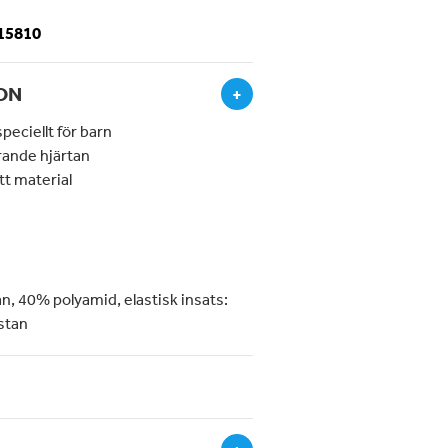
-15810
ON
+
peciellt för barn
trande hjärtan
tt material
n, 40% polyamid, elastisk insats:
stan