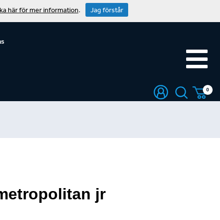
cka här för mer information
.
Jag förstår
ns
0
etropolitan jr