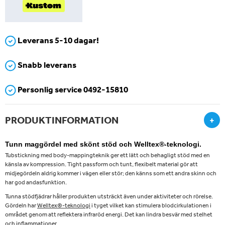
Leverans 5-10 dagar!
Snabb leverans
Personlig service 0492-15810
PRODUKTINFORMATION
+
Tunn maggördel med skönt stöd och Welltex®-teknologi.
Tubstickning med body-mappingteknik ger ett lätt och behagligt stöd med en
känsla av kompression. Tight passform och tunt, flexibelt material gör att
midjegördeln aldrig kommer i vägen eller stör; den känns som ett andra skinn och
har god andasfunktion.
Tunna stödfjädrar håller produkten utsträckt även under aktiviteter och rörelse.
Gördeln har
Welltex®-teknologi
i tyget vilket kan stimulera blodcirkulationen i
området genom att reflektera infraröd energi. Det kan lindra besvär med stelhet
och inflammationer.