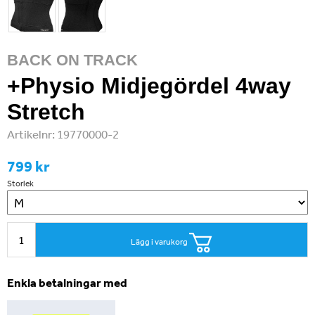
BACK ON TRACK
+Physio Midjegördel 4way
Stretch
Artikelnr:
19770000-2
799 kr
Storlek
Lägg i varukorg
Enkla betalningar med