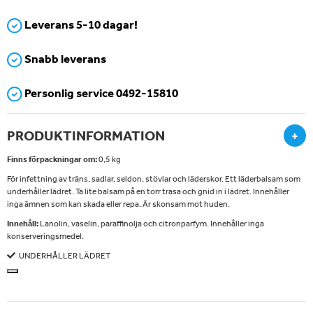
Leverans 5-10 dagar!
Snabb leverans
Personlig service 0492-15810
PRODUKTINFORMATION
+
Finns förpackningar om:
0,5 kg
För infettning av träns, sadlar, seldon, stövlar och läderskor. Ett läderbalsam som
underhåller lädret. Ta lite balsam på en torr trasa och gnid in i lädret. Innehåller
inga ämnen som kan skada eller repa. Är skonsam mot huden.
Innehåll:
Lanolin, vaselin, paraffinolja och citronparfym. Innehåller inga
konserveringsmedel.
UNDERHÅLLER LÄDRET