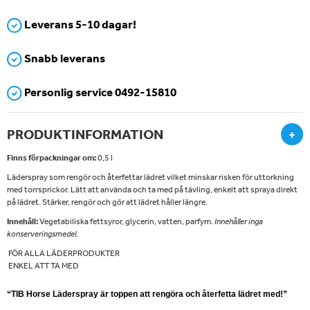
Leverans 5-10 dagar!
Snabb leverans
Personlig service 0492-15810
PRODUKTINFORMATION
+
Finns förpackningar om:
0,5 l
Läderspray som rengör och återfettar lädret vilket minskar risken för uttorkning
med torrsprickor. Lätt att använda och ta med på tävling, enkelt att spraya direkt
på lädret. Stärker, rengör och gör att lädret håller längre.
Innehåll:
Vegetabiliska fettsyror, glycerin, vatten, parfym.
Innehåller inga
konserveringsmedel.
FÖR ALLA LÄDERPRODUKTER
ENKEL ATT TA MED
“TIB Horse Läderspray är toppen att rengöra och återfetta lädret med!”