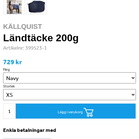
KÄLLQUIST
Ländtäcke 200g
Artikelnr:
399523-1
729 kr
Färg
Storlek
Lägg i varukorg
Enkla betalningar med