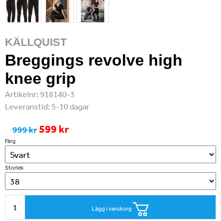
KÄLLQUIST
Breggings revolve high
knee grip
Artikelnr:
918140-3
Leveranstid:
5-10 dagar
599 kr
999 kr
Färg
Storlek
Lägg i varukorg