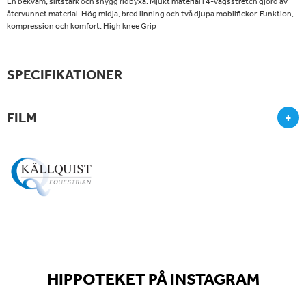
En bekväm, slitstark och snygg ridbyxa. Mjukt material i 4-vägsstretch gjord av
återvunnet material. Hög midja, bred linning och två djupa mobilfickor. Funktion,
kompression och komfort. High knee Grip
SPECIFIKATIONER
FILM
+
HIPPOTEKET PÅ INSTAGRAM