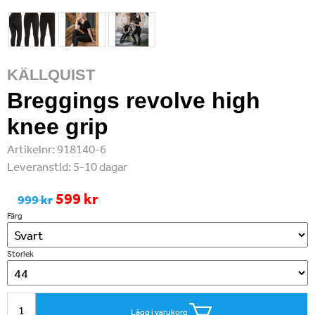
KÄLLQUIST
Breggings revolve high
knee grip
Artikelnr:
918140-6
Leveranstid:
5-10 dagar
599 kr
999 kr
Färg
Storlek
Lägg i varukorg