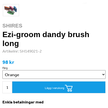
SHIRES
Ezi-groom dandy brush
long
Artikelnr:
SH149021-2
98 kr
Färg
Lägg i varukorg
Enkla betalningar med