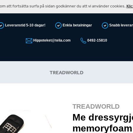
m att fortsätta surfa på sidan godkänner du att vi använder cookies.
Kli
Leveranstid 5-10 dagar!
Enkla betalningar
Snabb levera
Hippoteket@telia.com
0492-15810
TREADWORLD
TREADWORLD
Me dressyrgj
memoryfoam