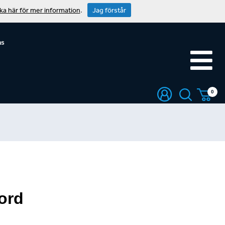
cka här för mer information
.
Jag förstår
ns
0
ord