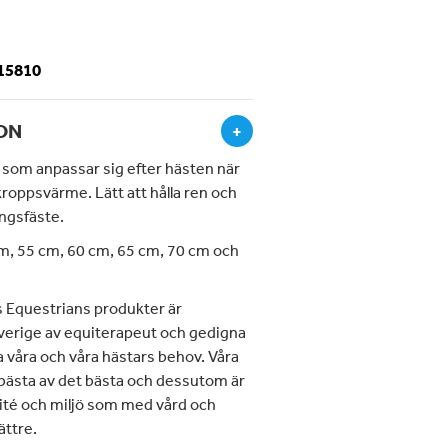
-15810
ON
+
som anpassar sig efter hästen när
roppsvärme. Lätt att hålla ren och
ingsfäste.
cm, 55 cm, 60 cm, 65 cm, 70 cm och
 Equestrians produkter är
verige av equiterapeut och gedigna
a våra och våra hästars behov. Våra
 bästa av det bästa och dessutom är
lité och miljö som med vård och
ättre.