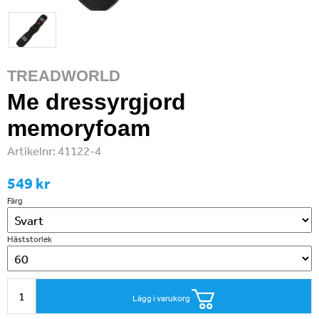
TREADWORLD
Me dressyrgjord
memoryfoam
Artikelnr:
41122-4
549 kr
Färg
Häststorlek
Lägg i varukorg