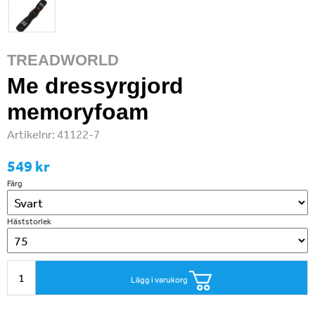
TREADWORLD
Me dressyrgjord
memoryfoam
Artikelnr:
41122-7
549 kr
Färg
Häststorlek
Lägg i varukorg