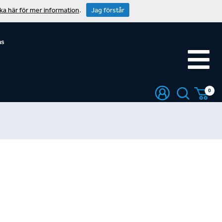
cka här för mer information
.
Jag förstår
ns
0