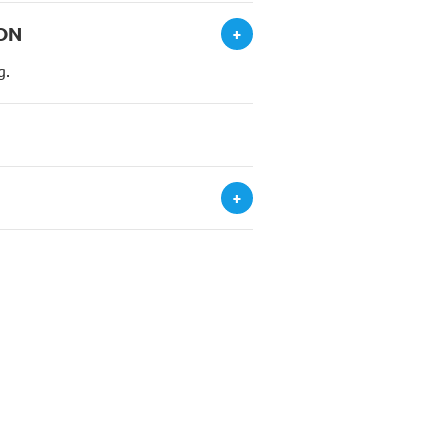
ON
+
g.
+