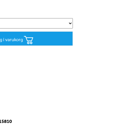
g i varukorg
-15810