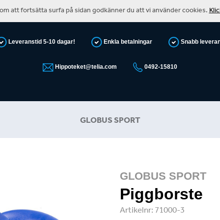
m att fortsätta surfa på sidan godkänner du att vi använder cookies.
Kli
Leveranstid 5-10 dagar!
Enkla betalningar
Snabb levera
Hippoteket@telia.com
0492-15810
GLOBUS SPORT
GLOBUS SPORT
Piggborste
Artikelnr:
71000-3