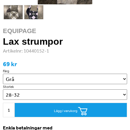
EQUIPAGE
Lax strumpor
Artikelnr:
10440152-1
69 kr
Färg
Storlek
Lägg i varukorg
Enkla betalningar med