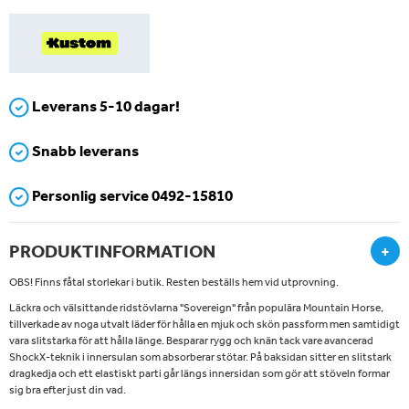
Leverans 5-10 dagar!
Snabb leverans
Personlig service 0492-15810
PRODUKTINFORMATION
+
OBS! Finns fåtal storlekar i butik. Resten beställs hem vid utprovning.
Läckra och välsittande ridstövlarna "Sovereign" från populära Mountain Horse,
tillverkade av noga utvalt läder för hålla en mjuk och skön passform men samtidigt
vara slitstarka för att hålla länge. Besparar rygg och knän tack vare avancerad
ShockX-teknik i innersulan som absorberar stötar. På baksidan sitter en slitstark
dragkedja och ett elastiskt parti går längs innersidan som gör att stöveln formar
sig bra efter just din vad.