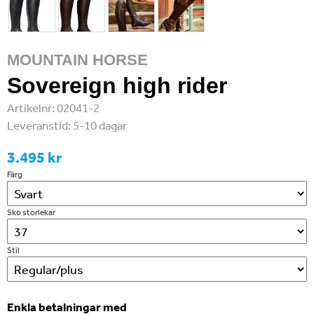
MOUNTAIN HORSE
Sovereign high rider
Artikelnr:
02041-2
Leveranstid:
5-10 dagar
3.495 kr
Färg
Sko storlekar
Stil
Enkla betalningar med