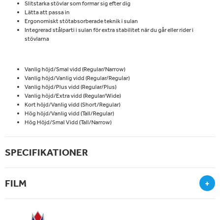
Slitstarka stövlar som formar sig efter dig
Lätta att passa in
Ergonomiskt stötabsorberade teknik i sulan
Integrerad stålparti i sulan för extra stabilitet när du går eller rider i
stövlarna
Vanlig höjd/Smal vidd (Regular/Narrow)
Vanlig höjd/Vanlig vidd (Regular/Regular)
Vanlig höjd/Plus vidd (Regular/Plus)
Vanlig höjd/Extra vidd (Regular/Wide)
Kort höjd/Vanlig vidd (Short/Regular)
Hög höjd/Vanlig vidd (Tall/Regular)
Hög Höjd/Smal Vidd (Tall/Narrow)
SPECIFIKATIONER
FILM
+