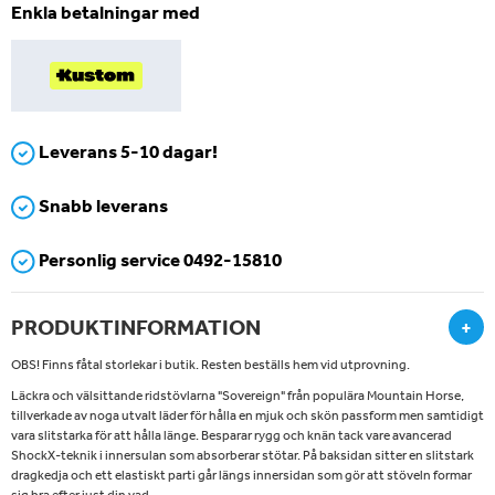
Enkla betalningar med
Leverans 5-10 dagar!
Snabb leverans
Personlig service 0492-15810
PRODUKTINFORMATION
+
OBS! Finns fåtal storlekar i butik. Resten beställs hem vid utprovning.
Läckra och välsittande ridstövlarna "Sovereign" från populära Mountain Horse,
tillverkade av noga utvalt läder för hålla en mjuk och skön passform men samtidigt
vara slitstarka för att hålla länge. Besparar rygg och knän tack vare avancerad
ShockX-teknik i innersulan som absorberar stötar. På baksidan sitter en slitstark
dragkedja och ett elastiskt parti går längs innersidan som gör att stöveln formar