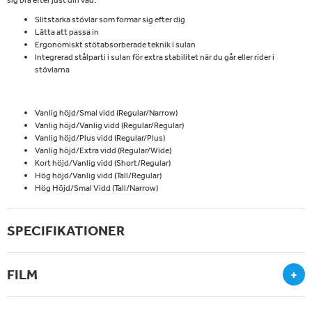
sig bra efter just din vad.
Slitstarka stövlar som formar sig efter dig
Lätta att passa in
Ergonomiskt stötabsorberade teknik i sulan
Integrerad stålparti i sulan för extra stabilitet när du går eller rider i
stövlarna
Vanlig höjd/Smal vidd (Regular/Narrow)
Vanlig höjd/Vanlig vidd (Regular/Regular)
Vanlig höjd/Plus vidd (Regular/Plus)
Vanlig höjd/Extra vidd (Regular/Wide)
Kort höjd/Vanlig vidd (Short/Regular)
Hög höjd/Vanlig vidd (Tall/Regular)
Hög Höjd/Smal Vidd (Tall/Narrow)
SPECIFIKATIONER
FILM
+