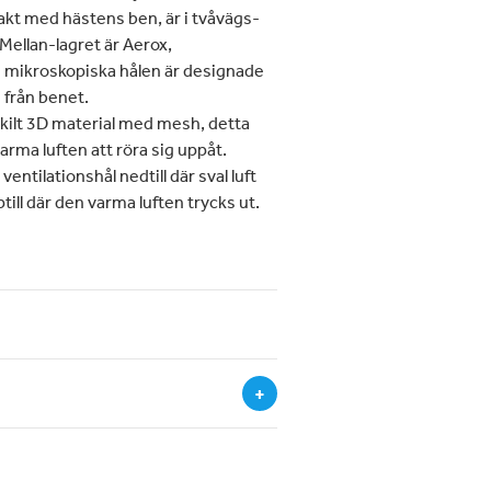
akt med hästens ben, är i tvåvägs-
Mellan-lagret är Aerox,
 mikroskopiska hålen är designade
 från benet.
rskilt 3D material med mesh, detta
arma luften att röra sig uppåt.
ntilationshål nedtill där sval luft
ptill där den varma luften trycks ut.
+