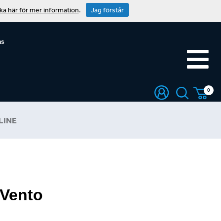
cka här för mer information
.
Jag förstår
ns
0
LINE
Vento