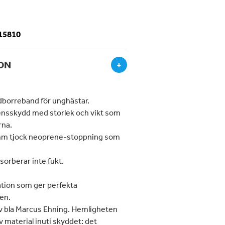
-15810
ON
+
borreband för unghästar.
nsskydd med storlek och vikt som
rna.
6 mm tjock neoprene-stoppning som
sorberar inte fukt.
ation som ger perfekta
en.
av bla Marcus Ehning. Hemligheten
av material inuti skyddet: det