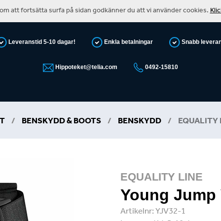
m att fortsätta surfa på sidan godkänner du att vi använder cookies.
Kli
Leveranstid 5-10 dagar!
Enkla betalningar
Snabb levera
Hippoteket@telia.com
0492-15810
T
/
BENSKYDD & BOOTS
/
BENSKYDD
/
EQUALITY 
EQUALITY LINE
Young Jump 
Artikelnr:
YJV32-1