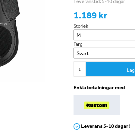
Leveranstid:
5-10 dagar
1.189 kr
Storlek
Färg
Läg
Enkla betalningar med
Leverans 5-10 dagar!