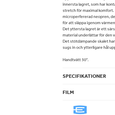
innersta lagret, som har kont
stretch för maximal komfort. 
microperfererad neopren, de
för att släppa igenom värmen
Det yttersta lagret är ett sä
material underlättar för den v
Det stötdämpande skalet har ve
sugs in och ytterligare hål up
Handtvätt 30°.
SPECIFIKATIONER
FILM