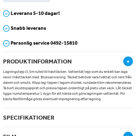
Leverans 5-10 dagar!
Snabb leverans
Personlig service 0492-15810
PRODUKTINFORMATION
+
Lagningstejp (1,5m rulle) till hästtäcken. Vattentät tejp som du enkelt kan laga
revor i hästtäcken med. Bruksanvisning: Täcket behöver vara tvättat och rent från
damm och smuts. Klipp lag-tejpen i lagom storlek, rundade hörn rekommenderas.
Ta bort skyddspappret och pressa tejpen ordentligt på plats utan veck. Låt täcket
ligga i rumstemperatur 1 dygn för att härda och göra lagningen vattentät. För
bästa fästförmåga göres eventuell impregnering efter lagning.
SPECIFIKATIONER