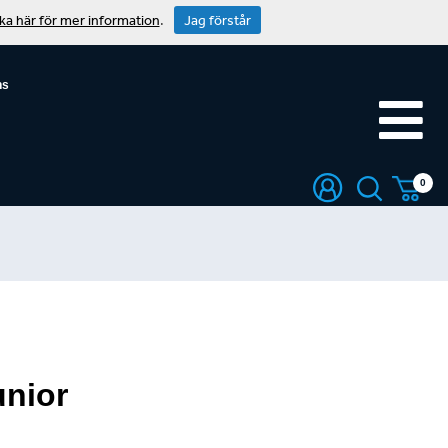
cka här för mer information
.
Jag förstår
ns
0
nior