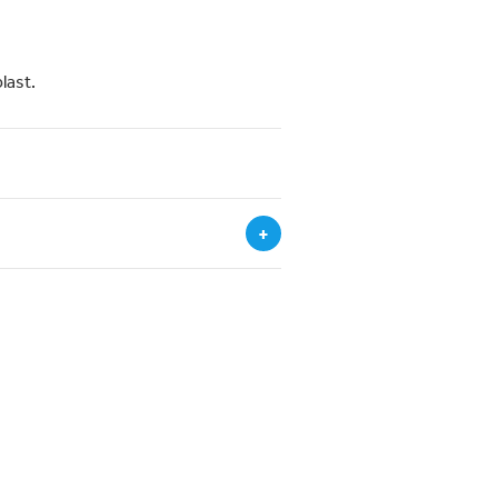
last.
+