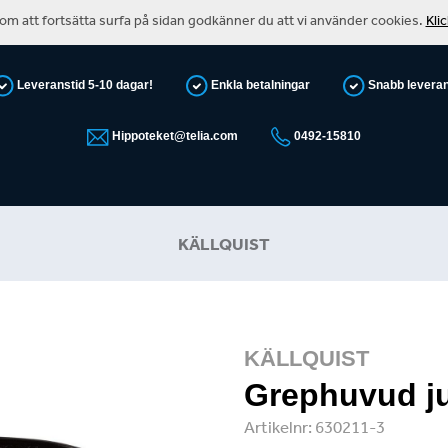
m att fortsätta surfa på sidan godkänner du att vi använder cookies.
Kli
Leveranstid 5-10 dagar!
Enkla betalningar
Snabb levera
Hippoteket@telia.com
0492-15810
KÄLLQUIST
KÄLLQUIST
Grephuvud ju
Artikelnr:
630211-3