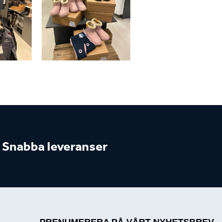
Snabba leveranser
PRENUMERERA PÅ VÅRT NYHETSBREV