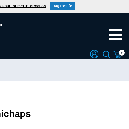
cka här för mer information
.
Jag förstår
ns
0
nichaps