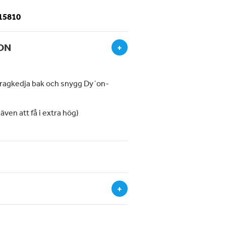
-15810
ON
+
dragkedja bak och snygg Dy´on-
 även att få i extra hög)
+