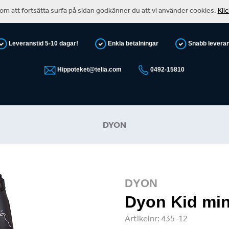
m att fortsätta surfa på sidan godkänner du att vi använder cookies.
Kli
Leveranstid 5-10 dagar!
Enkla betalningar
Snabb levera
Hippoteket@telia.com
0492-15810
DYON
DYON
Dyon Kid mi
Artikelnr:
435-12