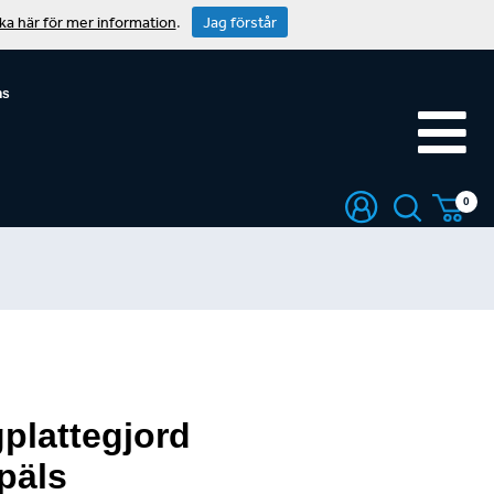
cka här för mer information
.
Jag förstår
ns
0
gplattegjord
päls