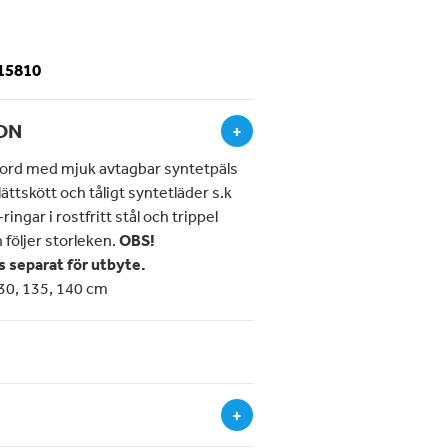
-15810
ON
+
ord med mjuk avtagbar syntetpäls
 lättskött och tåligt syntetläder s.k
ngar i rostfritt stål och trippel
 följer storleken.
OBS!
 separat för utbyte.
130, 135, 140 cm
+