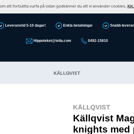
m att fortsätta surfa på sidan godkänner du att vi använder cookies.
Kli
Leveranstid 5-10 dagar!
Enkla betalningar
Snabb levera
Hippoteket@telia.com
0492-15810
KÄLLQVIST
KÄLLQVIST
Källqvist Ma
knights med 