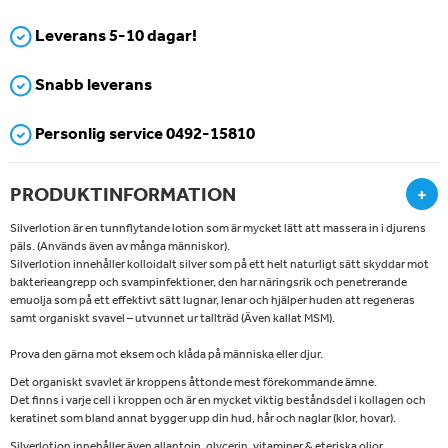
Leverans 5-10 dagar!
Snabb leverans
Personlig service 0492-15810
PRODUKTINFORMATION
+
Silverlotion är en tunnflytande lotion som är mycket lätt att massera in i djurens
päls. (Används även av många människor).
Silverlotion innehåller kolloidalt silver som på ett helt naturligt sätt skyddar mot
bakterieangrepp och svampinfektioner, den har näringsrik och penetrerande
emuolja som på ett effektivt sätt lugnar, lenar och hjälper huden att regeneras
samt organiskt svavel – utvunnet ur tallträd (Även kallat MSM).
Prova den gärna mot eksem och klåda på människa eller djur.
Det organiskt svavlet är kroppens åttonde mest förekommande ämne.
Det finns i varje cell i kroppen och är en mycket viktig beståndsdel i kollagen och
keratinet som bland annat bygger upp din hud, hår och naglar (klor, hovar).
Silverlotion innehåller även allantoin, glycerin, vitaminer & eteriska oljor.