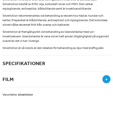
Siilverlotion består av EMU-olja, kolloidalt silver och MSM. Den verkar
mjukgörande, antiseptisk, klådstillande samt är insektsavstötande.
Silverlotion rekommenderas vid behandling av eksem hos hästar, hundar och
katter. Preparatet är klådstillande, antiseptiskt och mjukgörande. Det kolloidala
silvret håller eksemet fritt från svamp och bakterier.
Silverlotion är framgångsrikt vid behandling av islandshästar med sol -
insektseksem. Islandshästar är vana vid en helt annan tillgänglighet på organiskt
svavel än det vi har i Sverige.
Silverlotion är så viskös är den idealisk för behandling av djur med kraftig päls
SPECIFIKATIONER
FILM
+
Varumärke:
silverlotion