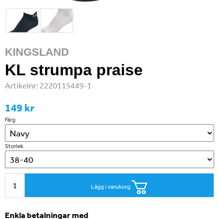
KINGSLAND
KL strumpa praise
Artikelnr:
2220115449-1
149 kr
Färg
Storlek
Lägg i varukorg
Enkla betalningar med