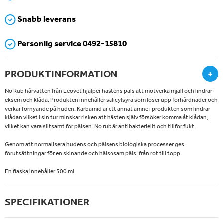
Snabb leverans
Personlig service 0492-15810
PRODUKTINFORMATION
+
No Rub hårvatten från Leovet hjälper hästens päls att motverka mjäll och lindrar
eksem och klåda. Produkten innehåller salicylsyra som löser upp förhårdnader och
verkar förnyande på huden. Karbamid är ett annat ämne i produkten som lindrar
klådan vilket i sin tur minskar risken att hästen själv försöker komma åt klådan,
vilket kan vara slitsamt för pälsen. No rub är antibakteriellt och tillför fukt.
Genom att normalisera hudens och pälsens biologiska processer ges
förutsättningar för en skinande och hälsosam päls, från rot till topp.
En flaska innehåller 500 ml.
SPECIFIKATIONER