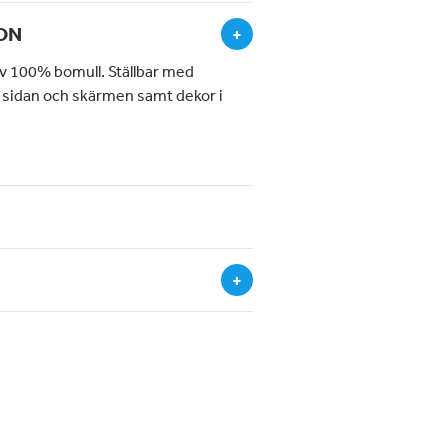
ON
+
av 100% bomull. Ställbar med
 sidan och skärmen samt dekor i
+