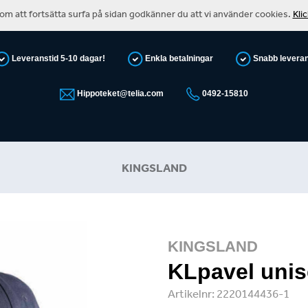
m att fortsätta surfa på sidan godkänner du att vi använder cookies.
Kli
Leveranstid 5-10 dagar!
Enkla betalningar
Snabb levera
Hippoteket@telia.com
0492-15810
KINGSLAND
KINGSLAND
KLpavel unis
Artikelnr:
2220144436-1