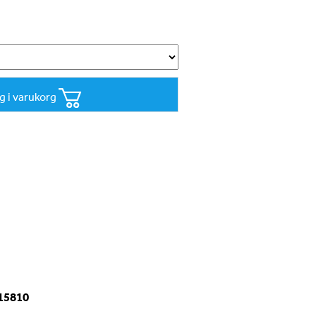
g i varukorg
-15810