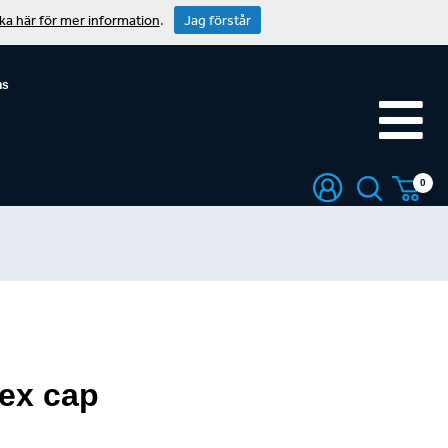
cka här för mer information
.
Jag förstår
ns
0
ex cap