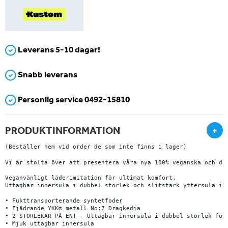
Leverans 5-10 dagar!
Snabb leverans
Personlig service 0492-15810
PRODUKTINFORMATION
+
(Beställer hem vid order de som inte finns i lager)
Vi är stolta över att presentera våra nya 100% veganska och dju
Veganvänligt läderimitation för ultimat komfort.

Uttagbar innersula i dubbel storlek och slitstark yttersula i g
• Fukttransporterande syntetfoder

• Fjädrande YKK® metall No:7 Dragkedja

• 2 STORLEKAR PÅ EN! - Uttagbar innersula i dubbel storlek för 
• Mjuk uttagbar innersula
